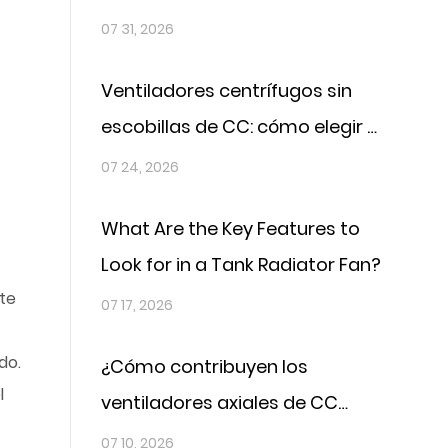
para sistemas de refrigeración
07 31, 2026
industrial
Ventiladores centrífugos sin
escobillas de CC: cómo elegir el
ajuste adecuado
07 24, 2026
What Are the Key Features to
Look for in a Tank Radiator Fan?
te
07 17, 2026
do.
¿Cómo contribuyen los
l
ventiladores axiales de CC
para automóviles a reducir el
07 10, 2026