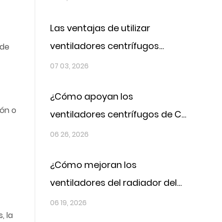
consumo de combustible?
Las ventajas de utilizar
ventiladores centrífugos
 de
basculantes hacia atrás EC en
07 03, 2026
sistemas de gestión térmica
¿Cómo apoyan los
ión o
ventiladores centrífugos de CC
para automóviles los sistemas
06 26, 2026
de refrigeración de los
¿Cómo mejoran los
vehículos eléctricos?
ventiladores del radiador del
tanque la eficiencia de
06 19, 2026
, la
enfriamiento del motor?