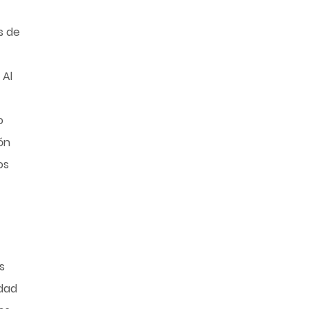
s de
 Al
o
ón
os
s
idad