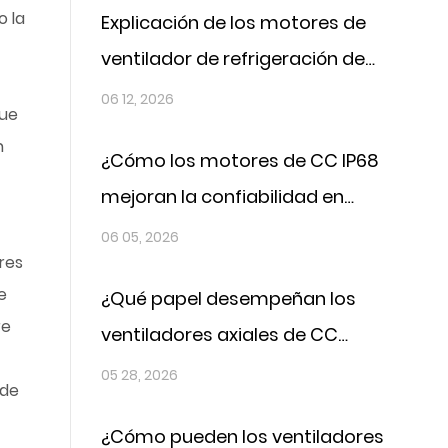
o la
Explicación de los motores de
ventilador de refrigeración de
CC: estructura, función y
06 12, 2026
que
tecnologías clave
n
¿Cómo los motores de CC IP68
mejoran la confiabilidad en
aplicaciones resistentes al
06 05, 2026
res
agua?
e
¿Qué papel desempeñan los
re
ventiladores axiales de CC
para automóviles en la
05 28, 2026
 de
prevención del
¿Cómo pueden los ventiladores
sobrecalentamiento de los