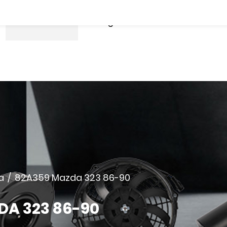
Producto
Preguntas Frecuentes
a
/
82A359 Mazda 323 86-90
A 323 86-90