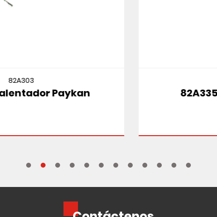
82A335
82A335 Suzuki Cultus Mt
Contáctenos